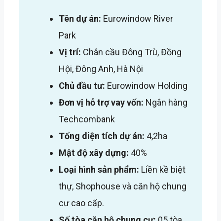
Tên dự án:
Eurowindow River
Park
Vị trí:
Chân cầu Đông Trù, Đồng
Hội, Đông Anh, Hà Nội
Chủ đầu tư:
Eurowindow Holding
Đơn vị hỗ trợ vay vốn
:
Ngân hàng
Techcombank
Tổng diện tích dự án:
4,2ha
Mật độ xây dựng:
40%
Loại hình sản phẩm:
Liền kề biệt
thự, Shophouse và căn hộ chung
cư cao cấp.
Số tòa căn hộ chung cư:
05 tòa