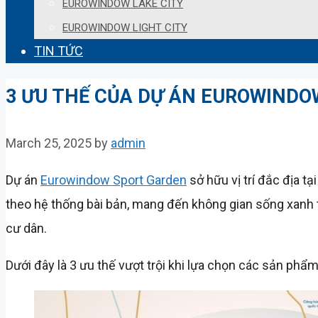
EUROWINDOW LAKE CITY
EUROWINDOW LIGHT CITY
TIN TỨC
3 ƯU THẾ CỦA DỰ ÁN EUROWIND
March 25, 2025
by
admin
Dự án
Eurowindow Sport Garden
sở hữu vị trí đắc địa t
theo hệ thống bài bản, mang đến không gian sống xanh t
cư dân.
Dưới đây là 3 ưu thế vượt trội khi lựa chọn các sản ph