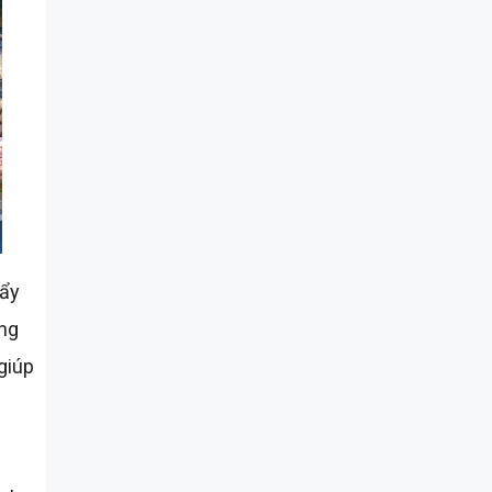
đẩy
ung
giúp